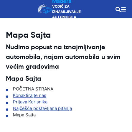
Madera
VODIČ ZA
IZNAMLJIVANJE
AUTOMOBILA
Mapa Sajta
Nudimo popust na iznajmljivanje
automobila, najam automobila u svim
većim gradovima
Mapa Sajta
POČETNA STRANA
Konaktirajte nas
Prijava Korisnika
Najčešće postavljana pitanja
Mapa Sajta