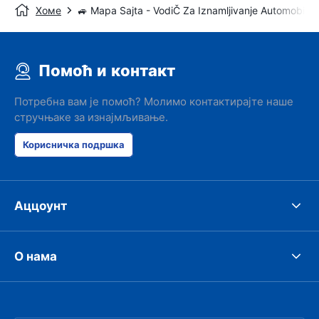
Хоме
🚙 Mapa Sajta - VodiČ Za Iznamljivanje Automobila
Помоћ и контакт
Потребна вам је помоћ? Молимо контактирајте наше
стручњаке за изнајмљивање.
Корисничка подршка
Аццоунт
О нама