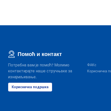
Помоћ и контакт
Потребна вам је помоћ? Молимо
ФАКс
контактирајте наше стручњаке за
Корисничка п
изнајмљивање.
Корисничка подршка