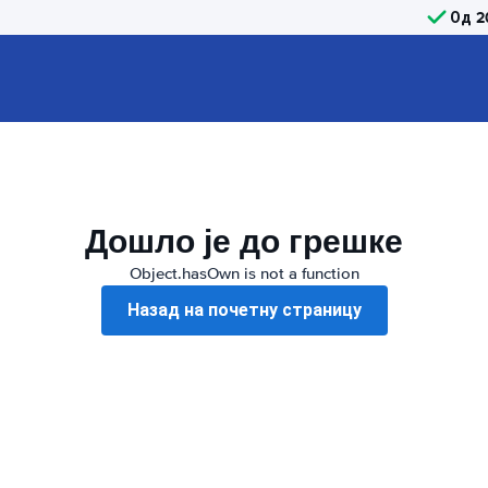
Од 2
Дошло је до грешке
Object.hasOwn is not a function
Назад на почетну страницу