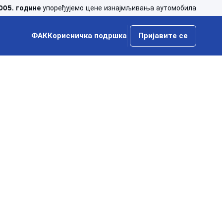
005. године
упоређујемо цене изнајмљивања аутомобила
ФАК
Корисничка подршка
Пријавите се