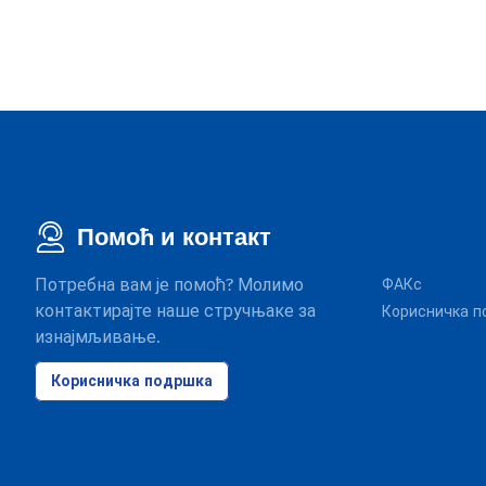
Помоћ и контакт
Потребна вам је помоћ? Молимо
ФАКс
контактирајте наше стручњаке за
Корисничка п
изнајмљивање.
Корисничка подршка