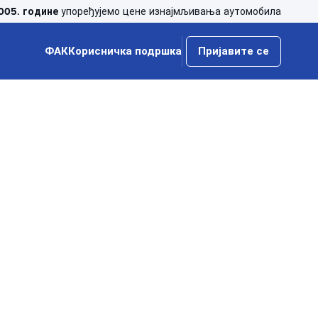
005. године
упоређујемо цене изнајмљивања аутомобила
ФАК
Корисничка подршка
Пријавите се