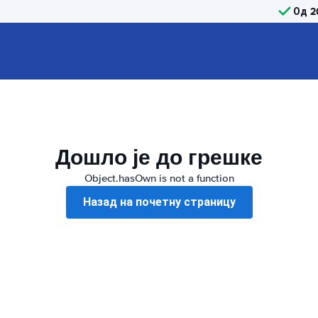
Од 2
Дошло је до грешке
Object.hasOwn is not a function
Назад на почетну страницу