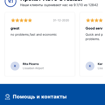
9.1
Наши клиенты оценивают нас на 9.1/10 из 12842
31-12-2020
great
Good servic
no problems,fast and economic
Quick and ple
problems.
Rita Picarra
Karl 
R
K
Lissabon Airport
Lissa
Помощь и контакты