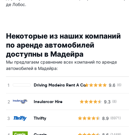
де Лобос.
Некоторые из наших компаний
по аренде автомобилей
доступны в Мадейра
Мы предлагаем сравнение всех компаний по аренде
автомобилей в Мадейра:
Driving Madeira Rent A Car
9.6
(6)
Insularcar Hire
9.3
(8)
Н
Thrifty
8.9
(6971)
Guerin
8.6
(1468)