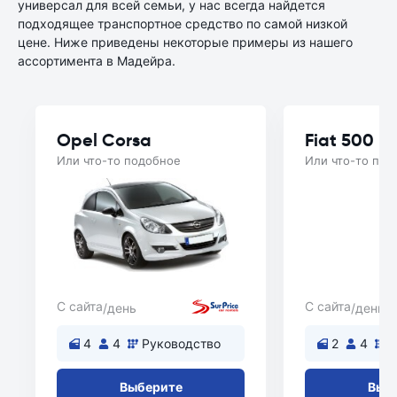
универсал для всей семьи, у нас всегда найдется
подходящее транспортное средство по самой низкой
цене. Ниже приведены некоторые примеры из нашего
ассортимента в Мадейра.
Opel Corsa
Fiat 500
Или что-то подобное
Или что-то под
С сайта
С сайта
/день
/день
4
4
Руководство
2
4
Р
Выберите
Выб