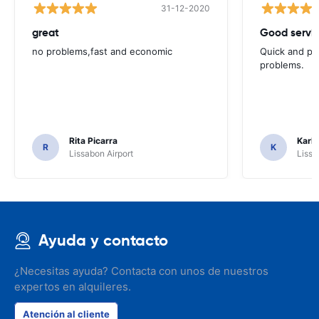
31-12-2020
great
Good servic
no problems,fast and economic
Quick and ple
problems.
Rita Picarra
Karl 
R
K
Lissabon Airport
Lissa
Ayuda y contacto
¿Necesitas ayuda? Contacta con unos de nuestros
expertos en alquileres.
Atención al cliente