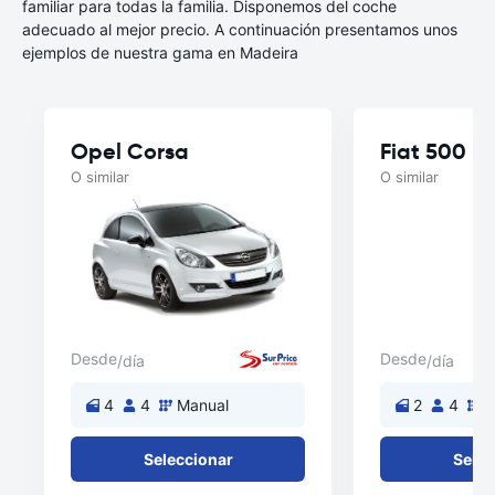
familiar para todas la familia. Disponemos del coche
adecuado al mejor precio. A continuación presentamos unos
ejemplos de nuestra gama en Madeira
Opel Corsa
Fiat 500
O similar
O similar
Desde
Desde
/día
/día
4
4
Manual
2
4
M
Seleccionar
Selec