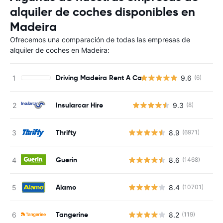
alquiler de coches disponibles en
Madeira
Ofrecemos una comparación de todas las empresas de
alquiler de coches en Madeira:
Driving Madeira Rent A Car
9.6
(6)
Insularcar Hire
9.3
(8)
N
Thrifty
8.9
(6971)
Guerin
8.6
(1468)
Alamo
8.4
(10701)
Tangerine
8.2
(119)