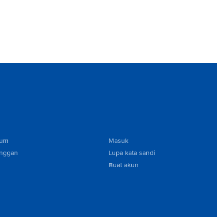
mum
Masuk
anggan
Lupa kata sandi
Buat akun