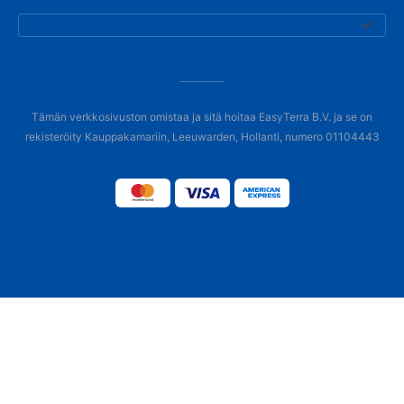
Tämän verkkosivuston omistaa ja sitä hoitaa EasyTerra B.V. ja se on
rekisteröity Kauppakamariin, Leeuwarden, Hollanti, numero 01104443